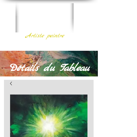
EmiColson
Artiste peintre
Détails du Tableau