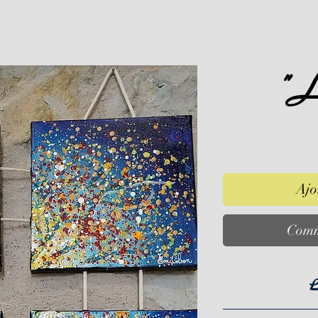
" L
Ajo
Comm
L