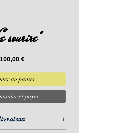
e sourire"
Prix
100,00 €
uter au panier
ander et payer
ivraison