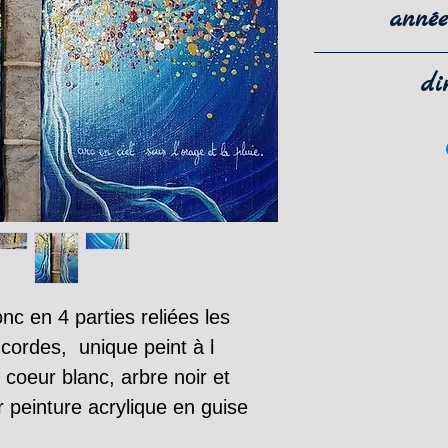
Les frais de 
année
France métr
"Livraison et re
di
supplémentair
20x20 cm
La livraison s
x 4 soit au
col
d'en
La livraison n
paiem
c en 4 parties reliées les 
ordes,  unique peint à l 
 coeur blanc, arbre noir et 
 peinture acrylique en guise 